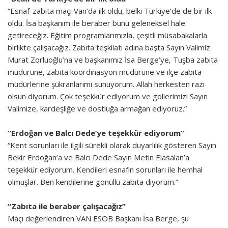
“Esnaf-zabıta maçı Van’da ilk oldu, belki Türkiye'de de bir ilk
oldu. İsa başkanım ile beraber bunu geleneksel hale
getireceğiz. Eğitim programlarımızla, çeşitli müsabakalarla
birlikte çalışacağız. Zabıta teşkilatı adına başta Sayın Valimiz
Murat Zorluoğlu’na ve başkanımız İsa Berge’ye, Tuşba zabıta
müdürüne, zabıta koordinasyon müdürüne ve ilçe zabıta
müdürlerine şükranlarımı sunuyorum. Allah herkesten razı
olsun diyorum. Çok teşekkür ediyorum ve gollerimizi Sayın
Valimize, kardeşliğe ve dostluğa armağan ediyoruz.”
“Erdoğan ve Balcı Dede’ye teşekkür ediyorum”
“Kent sorunları ile ilgili sürekli olarak duyarlılık gösteren Sayın
Bekir Erdoğan’a ve Balcı Dede Sayın Metin Elasalan’a
teşekkür ediyorum. Kendileri esnafın sorunları ile hemhal
olmuşlar. Ben kendilerine gönüllü zabıta diyorum.”
“Zabıta ile beraber çalışacağız”
Maçı değerlendiren VAN ESOB Başkanı İsa Berge, şu