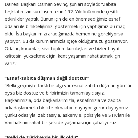
Dairesi Başkanı Osman Sevinç, şunları söyledi: “Zabıta
teşkilatımızın kuruluşumuzun 192. Yıldönümünde çeşitli
etkinlikler yaptık. Bunun için de en önemsediğimiz esnaf
odaları ile birlikteliğimizi göstermek için yaptığımız bu maç
oldu. İsa başkanımızı aradığımızda hemen ne gerekiyorsa
yapıyor. Bu da kurumlarımızla iç içe olduğumuzu gösteriyor.
Odalar, kurumlar, sivil toplum kuruluşları ve bizler hayat
kalitesini yükseltmek için, kent yaşamını rahatlatmak için
varız.”
“Esnaf-zabıta düşman değil dosttur”
“Belki geçmişte farklı bir algı var esnaf zabıta düşman görülür
oysa biz dostuz ve birbirimizin tamamlayıcısıyız.
Başkanımızla, oda başkanlarımızla, esnafımızla ve zabıta
arkadaşlarımızla birlikte olmaktan duyuyor gurur duyuyoruz.
Çünkü odasıyla, zabıtasıyla, askeriyle, polisiyle ve STK’ları ile
Van halkının rahat bir şekilde yaşaması için çabalıyoruz.
“Belki de Türkiye’de bir ilk oldu”