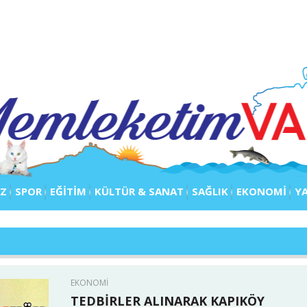
IZ
SPOR
EĞİTİM
KÜLTÜR & SANAT
SAĞLIK
EKONOMİ
Y
EKONOMİ
TEDBİRLER ALINARAK KAPIKÖY