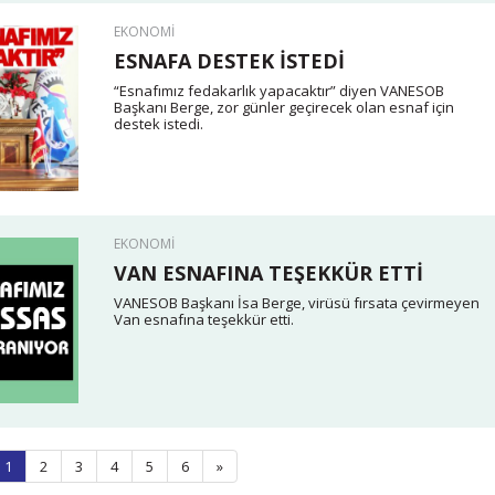
EKONOMİ
ESNAFA DESTEK İSTEDİ
“Esnafımız fedakarlık yapacaktır” diyen VANESOB
Başkanı Berge, zor günler geçirecek olan esnaf için
destek istedi.
EKONOMİ
VAN ESNAFINA TEŞEKKÜR ETTİ
VANESOB Başkanı İsa Berge, virüsü fırsata çevirmeyen
Van esnafına teşekkür etti.
(current)
1
2
3
4
5
6
»