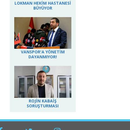
LOKMAN HEKİM HASTANESİ
BÜYÜYOR
VANSPOR'A YÖNETİM
DAYANMIYOR!
ROJİN KABAİŞ
SORUŞTURMASI