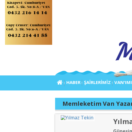
HABER
ŞAİRLERİMİZ
VAN'IM
Memleketim Van Yazar
Yılm
Güneşin