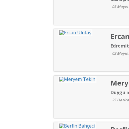
03 Mayıs 
Ercan
Edremit
03 Mayıs 
Mery
Duygu i
25 Hazir