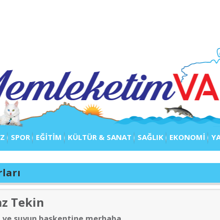
IZ
SPOR
EĞİTİM
KÜLTÜR & SANAT
SAĞLIK
EKONOMİ
Y
ları
az Tekin
 ve suyun başkentine merhaba…