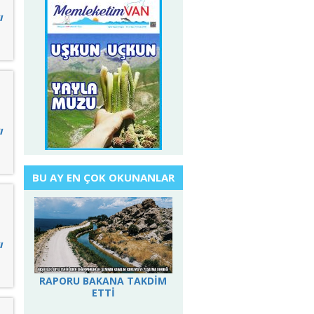
ı
ı
BU AY EN ÇOK OKUNANLAR
ı
RAPORU BAKANA TAKDİM
ETTİ