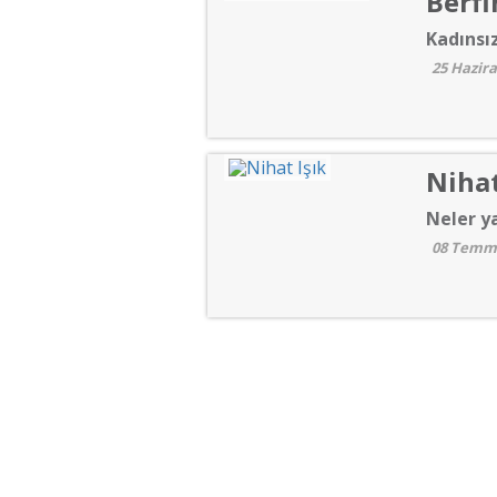
Berfi
Kadınsı
25 Hazir
Nihat
Neler y
08 Temm