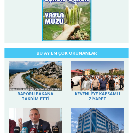
BU AY EN ÇOK OKUNANLAR
RAPORU BAKANA
KEVENLİ'YE KAPSAMLI
TAKDİM ETTİ
ZİYARET