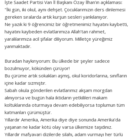
İşte Saadet Partisi Van İl Başkanı Özay İlhan'ın açıklaması:
"İki gün, iki okul, aynı dehşet. Çocuklarımızın ders dinlemesi
gereken sıralarda artık kurşun sesleri yankılanıyor.
Ne yazık ki 9 öğrencimiz bir öğretmenimiz hayatını kaybetti,
hayatını kaybeden evlatlarımıza Allah’tan rahmet,
yaralılarımıza acil şifalar diliyorum. Milletçe yüreğimiz
yanmaktadır.
Buradan haykırıyorum: Bu ülkede bir şeyler sadece
bozulmuyor, kökünden çürüyor!
Bu çürüme artık sokakları aşmış, okul koridorlarına, sınıfların
içine kadar sızmıştır.
Sabah okula gönderilen evlatlarımız akşam morgdan
alınıyorsa ve bugün hala iktidarın yetkilileri makam
koltuklarında oturmaya devam edebiliyorsa toplumun tüm
katmanları çürümüştür.
Yıllardır Amerika, Amerika diye diye sonunda Amerika’da
yaşanan ne kadar kötü olay varsa ülkemize taşıdınız.
Yıllardır mafyavari dizilerde silahı, adam vurmayı her türlü