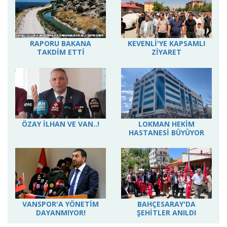
RAPORU BAKANA
KEVENLİ'YE KAPSAMLI
TAKDİM ETTİ
ZİYARET
ÖZAY İLHAN VE VAN..!
LOKMAN HEKİM
HASTANESİ BÜYÜYOR
VANSPOR'A YÖNETİM
BAHÇESARAY'DA
DAYANMIYOR!
ŞEHİTLER ANILDI