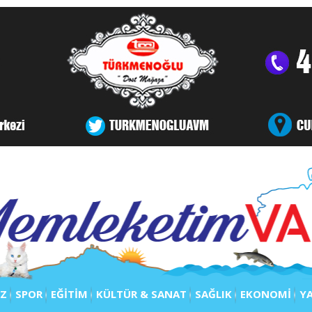
IZ
SPOR
EĞİTİM
KÜLTÜR & SANAT
SAĞLIK
EKONOMİ
Y