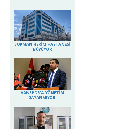
.
LOKMAN HEKİM HASTANESİ
BÜYÜYOR
r
n
VANSPOR'A YÖNETİM
DAYANMIYOR!