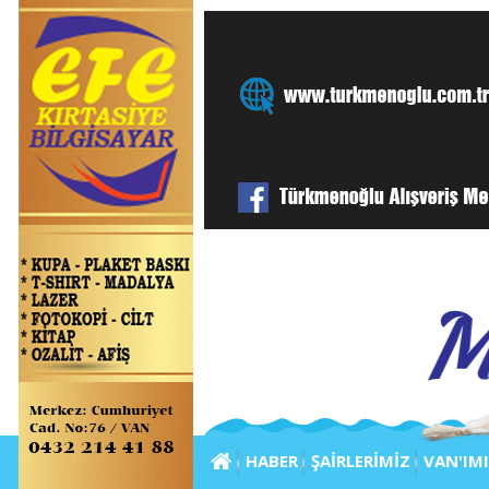
HABER
ŞAİRLERİMİZ
VAN'IM