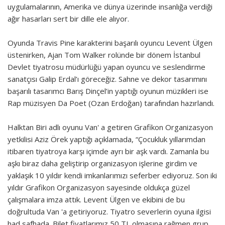
uygulamalarının, Amerika ve dünya üzerinde insanlığa verdiği
ağır hasarları sert bir dille ele alıyor.
Oyunda Travis Pine karakterini başarılı oyuncu Levent Ülgen
üstenirken, Ajan Tom Walker rolünde bir dönem İstanbul
Devlet tiyatrosu müdürlüğü yapan oyuncu ve seslendirme
sanatçısı Galip Erdal’ı göreceğiz. Sahne ve dekor tasarımını
başarılı tasarımcı Barış Dinçel’in yaptığı oyunun müzikleri ise
Rap müzisyen Da Poet (Ozan Erdoğan) tarafından hazırlandı.
Halktan Biri adlı oyunu Van' a getiren Grafikon Organizasyon
yetkilisi Aziz Örek yaptığı açıklamada, “Çocukluk yıllarımdan
itibaren tiyatroya karşı içimde ayrı bir aşk vardı. Zamanla bu
aşkı biraz daha geliştirip organizasyon işlerine girdim ve
yaklaşık 10 yıldır kendi imkanlarımızı seferber ediyoruz. Son iki
yıldır Grafikon Organizasyon sayesinde oldukça güzel
çalışmalara imza attık. Levent Ülgen ve ekibini de bu
doğrultuda Van 'a getiriyoruz. Tiyatro severlerin oyuna ilgisi
had safhada. Bilet fiyatlarımız 50 TL olmasına rağmen grup