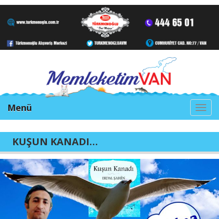
Menü
Togg
navi
KUŞUN KANADI…