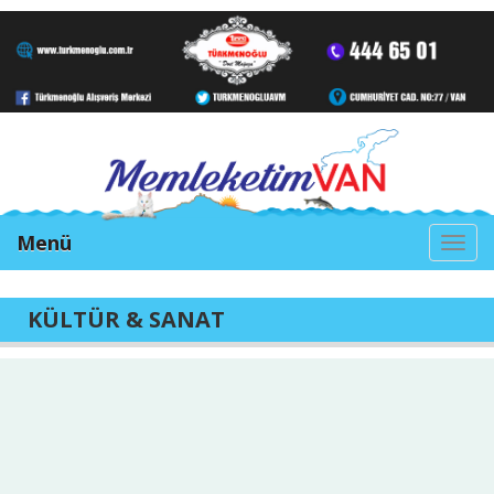
Menü
Togg
navi
KÜLTÜR & SANAT