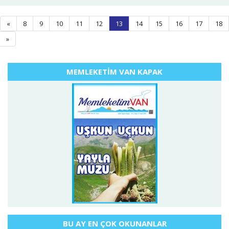
(current)
«
8
9
10
11
12
13
14
15
16
17
18
»
MEMLEKETİM VAN KAPAK
BU AY EN ÇOK OKUNANLAR