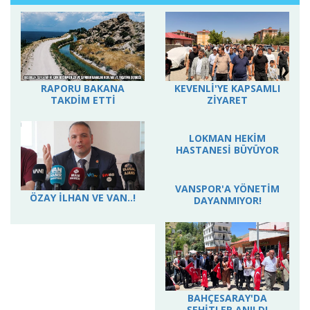
RAPORU BAKANA
KEVENLİ'YE KAPSAMLI
TAKDİM ETTİ
ZİYARET
ÖZAY İLHAN VE VAN..!
LOKMAN HEKİM
HASTANESİ BÜYÜYOR
VANSPOR'A YÖNETİM
BAHÇESARAY'DA